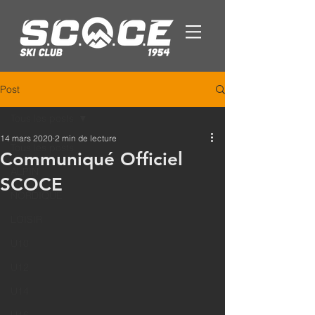
Post
Tous les posts
14 mars 2020
2 min de lecture
Tous les posts
Communiqué Officiel
ALPIN
SCOCE
NORDIQUE
LOISIR
U10
U12
U14