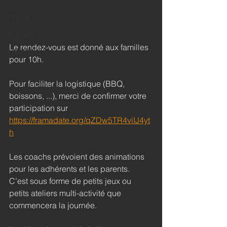
U16
PREPA
Portraits
Le rendez-vous est donné aux familles 
FREESTYLE
pour 10h.
Pour faciliter la logistique (BBQ, 
boissons, ...), merci de confirmer votre 
participation sur
https://framadate.org/qZDw5TR4viIJ4yt
h
Les coachs prévoient des animations 
pour les adhérents et les parents.
C’est sous forme de petits jeux ou 
petits ateliers multi-activité que 
commencera la journée.