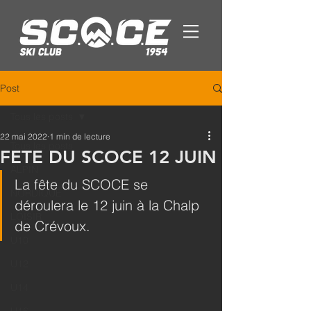
Post
Tous les posts
22 mai 2022
1 min de lecture
Tous les posts
FETE DU SCOCE 12 JUIN
ALPIN
La fête du SCOCE se 
NORDIQUE
déroulera le 12 juin à la Chalp 
LOISIR
de Crévoux.
U10
U12
U14