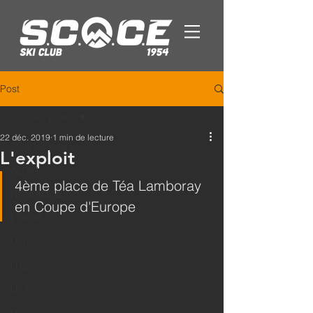
Post
Tous les posts
22 déc. 2019
1 min de lecture
Tous les posts
L'exploit
ALPIN
4ème place de Téa Lamboray 
NORDIQUE
en Coupe d'Europe
LOISIR
U10
U12
U14