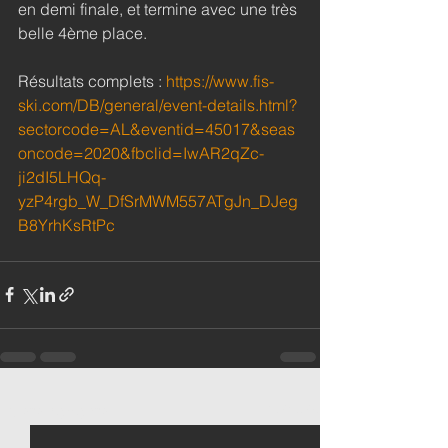
en demi finale, et termine avec une très 
belle 4ème place.
Résultats complets : 
https://www.fis-
ski.com/DB/general/event-details.html?
sectorcode=AL&eventid=45017&seas
oncode=2020&fbclid=IwAR2qZc-
ji2dI5LHQq-
yzP4rgb_W_DfSrMWM557ATgJn_DJeg
B8YrhKsRtPc
Voir tout
Posts récents