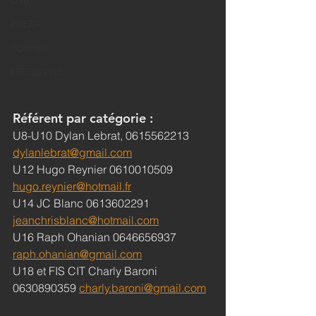
U16
PREPA
Portraits
FREESTYLE
Référent par catégorie :
U8-U10 Dylan Lebrat, 0615562213 
dylanlebrat@gmail.com
U12 Hugo Reynier 0610010509 
hugo.reynier@hotmail.fr
U14 JC Blanc 0613602291 
jeanchrisblanc@hotmail.com
U16 Raph Ohanian 0646656937 
raph.ohanian@gmail.com
U18 et FIS CIT Charly Baroni 
0630890359 
charly.baroni@gmail.com